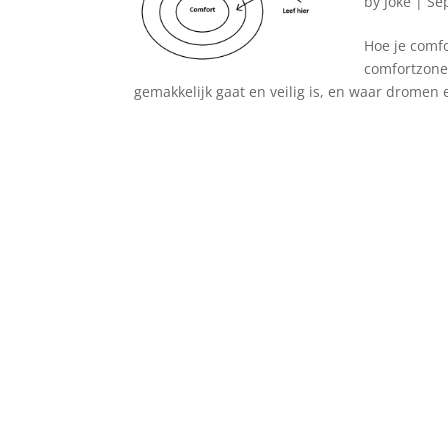
by
Joke
|
Se
Hoe je comfo
comfortzone,
gemakkelijk gaat en veilig is, en waar dromen e