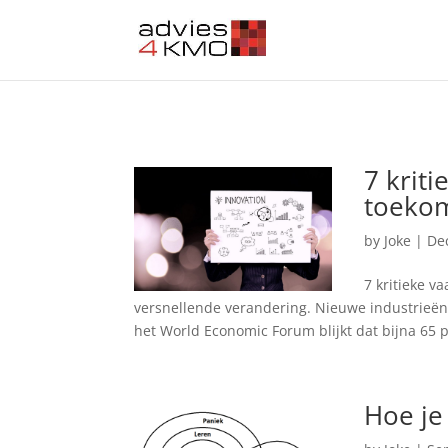
7 krit
toeko
by
Joke
|
De
7 kritieke v
versnellende verandering. Nieuwe industrieë
het World Economic Forum blijkt dat bijna 65 p
Hoe je