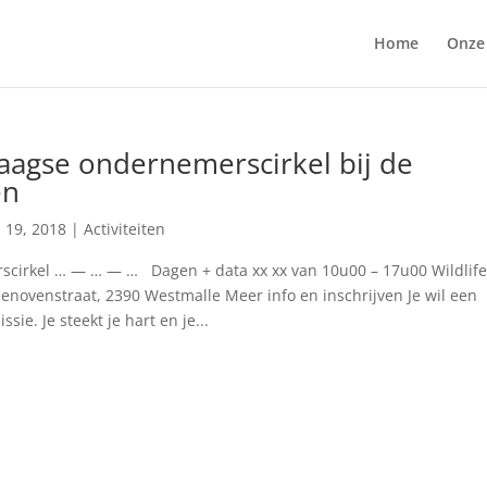
Home
Onze
agse ondernemerscirkel bij de
en
 19, 2018
|
Activiteiten
cirkel … — … — … Dagen + data xx xx van 10u00 – 17u00 Wildlife
enovenstraat, 2390 Westmalle Meer info en inschrijven Je wil een
e. Je steekt je hart en je...