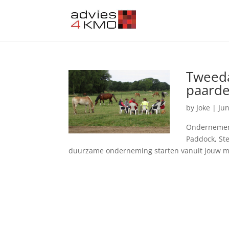
Tweeda
paard
by
Joke
|
Jun
Ondernemers
Paddock, Ste
duurzame onderneming starten vanuit jouw missi