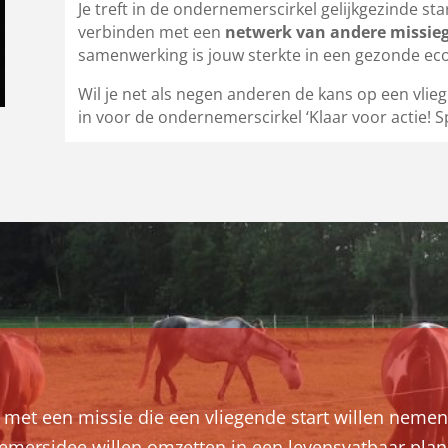
Je treft in de ondernemerscirkel gelijkgezinde star
verbinden met een
netwerk van andere missie
samenwerking is jouw sterkte in een gezonde ec
Wil je net als negen anderen de kans op een vlieg
in voor de ondernemerscirkel ‘Klaar voor actie! Sp
et een missie die een vliegende start willen nemen
mersidee willen omzetten in een levensvatbaar plan