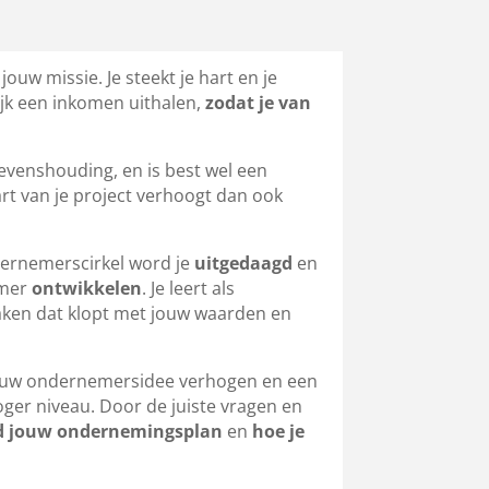
uw missie. Je steekt je hart en je
lijk een inkomen uithalen,
zodat je van
venshouding, en is best wel een
art van je project verhoogt dan ook
dernemerscirkel word je
uitgedaagd
en
emer
ontwikkelen
. Je leert als
ken dat klopt met jouw waarden en
 jouw ondernemersidee verhogen en een
oger niveau. Door de juiste vragen en
d jouw ondernemingsplan
en
hoe je