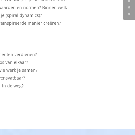
 waarden en normen? Binnen welk
e (spiral dynamics)?
eïnspireerde manier creëren?
 centen verdienen?
los van elkaar?
wie werk je samen?
vensvatbaar?
er in de weg?