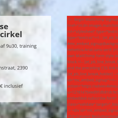
<!-- Begin MailChimp Signup Form --><!-- [et_pb_line_break_holder] --><link href="//cdn-images.mailchimp.com/embedcode/classic-10_7.css" rel="stylesheet" type="text/css"><!-- [et_pb_line_break_holder] --><style type="text/css"><!-- [et_pb_line_break_holder] --> #mc_embed_signup{background:#fff; clear:left; font:14px Helvetica,Arial,sans-serif; }<!-- [et_pb_line_break_holder] --> /* Add your own MailChimp form style overrides in your site stylesheet or in this style block.<!-- [et_pb_line_break_holder] --> We recommend moving this block and the preceding CSS link to the HEAD of your HTML file. */<!-- [et_pb_line_break_holder] --></style><!-- [et_pb_line_break_holder] --><div id="mc_embed_signup"><!-- [et_pb_line_break_holder] --><form action="https://advies4kmo.us5.list-manage.com/subscribe/post?u=12781e7beed91db81dc9c58de&id=3ff8250b4e" method="post" id="mc-embedded-subscribe-form" name="mc-embedded-subscribe-form" class="validate" target="_blank" novalidate><!-- [et_pb_line_break_holder] --> <div id="mc_embed_signup_scroll"><!-- [et_pb_line_break_holder] --> <h2>Consent Besluitvorming</h2><!-- [et_pb_line_break_holder] --><div class="indicates-required"><span class="asterisk">*</span> indicates required</div><!-- [et_pb_line_break_holder] --><div class="mc-field-group"><!-- [et_pb_line_break_holder] --> <label for="mce-EMAIL">E-mailadres <span class="asterisk">*</span><!-- [et_pb_line_break_holder] --></label><!-- [et_pb_line_break_holder] --> <input type="email" value="" name="EMAIL" class="required email" id="mce-EMAIL"><!-- [et_pb_line_break_holder] --></div><!-- [et_pb_line_break_holder] --><div class="mc-field-group"><!-- [et_pb_line_break_holder] --> <label for="mce-FNAME">Voornaam <span class="asterisk">*</span><!-- [et_pb_line_break_holder] --></label><!-- [et_pb_line_break_holder] --> <input type="text" value="" name="FNAME" class="required" id="mce-FNAME"><!-- [et_pb_line_break_holder] --></div><!-- [et_pb_line_break_holder] --><div class="mc-field-group"><!-- [et_pb_line_break_holder] --> <label for="mce-LNAME">Familienaam <span class="asterisk">*</span><!-- [et_pb_line_break_holder] --></label><!-- [et_pb_line_break_holder] --> <input type="text" value="" name="LNAME" class="required" id="mce-LNAME"><!-- [et_pb_line_break_holder] --></div><!-- [et_pb_line_break_holder] --><div class="mc-field-group"><!-- [et_pb_line_break_holder] --> <label for="mce-MMERGE4">Bedrijf/Organisatie </label><!-- [et_pb_line_break_holder] --> <input type="text" value="" name="MMERGE4" class="" id="mce-MMERGE4"><!-- [et_pb_line_break_holder] --></div><!-- [et_pb_line_break_holder] --><div class="mc-address-group"><!-- [et_pb_line_break_holder] --> <div class="mc-field-group"><!-- [et_pb_line_break_holder] --> <label for="mce-MMERGE3-addr1">Adres bedrijf/organisatie </label><!-- [et_pb_line_break_holder] --> <input type="text" value="" maxlength="70" name="MMERGE3[addr1]" id="mce-MMERGE3-addr1" class=""><!-- [et_pb_line_break_holder] --> </div><!-- [et_pb_line_break_holder] --> <div class="mc-field-group"><!-- [et_pb_line_break_holder] --> <label for="mce-MMERGE3-addr2">Adreslijn 2</label><!-- [et_pb_line_break_holder] --> <input type="text" value="" maxlength="70" name="MMERGE3[addr2]" id="mce-MMERGE3-addr2"> <!-- [et_pb_line_break_holder] --> </div><!-- [et_pb_line_break_holder] --> <div class="mc-field-group size1of2"><!-- [et_pb_line_break_holder] --> <label for="mce-MMERGE3-city">Stad</label><!-- [et_pb_line_break_holder] --> <input type="text" value="" maxlength="40" name="MMERGE3[city]" id="mce-MMERGE3-city" class=""><!-- [et_pb_line_break_holder] --> </div><!-- [et_pb_line_break_holder] --> <div class="mc-field-group size1of2"><!-- [et_pb_line_break_holder] --> <label for="mce-MMERGE3-state">Provincie</label><!-- [et_pb_line_break_holder] --> <input ty
se
irkel
af 9u30, training
nstraat, 2390
€ inclusief