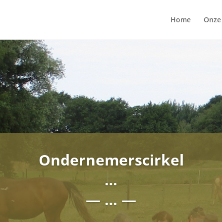
Home
Onze
Ondernemerscirkel
…
— … —