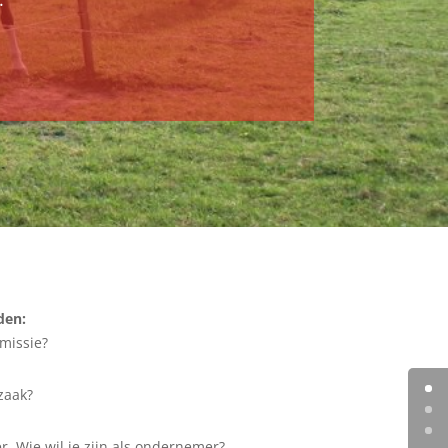
den:
missie?
zaak?
r. Wie wil je zijn als ondernemer?