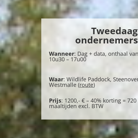
Tweedaag
ondernemersc
Wanneer
: Dag + data, onthaal van
10u30 – 17u00
Waar
: Wildlife Paddock, Steenove
Westmalle (
route
)
Prijs
: 1200,- € – 40% korting = 720 
maaltijden excl. BTW