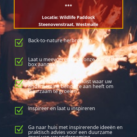
***
Locatie: Wildlife Paddock
Steenovenstraat, Westmalle
Back-to-nature herbronnen
Z
Laat u meevoeren door onze out of the
Z
box aanpak
Ontdek adhv onze checklist waar uw
Z
onderneming behoefte aan heeft om
duurzaam te groeien
Inspireer en laat u inspireren
Z
Ga naar huis met inspirerende ideeën en
Z
praktisch advies voor een duurzame
groei van uw onderneming