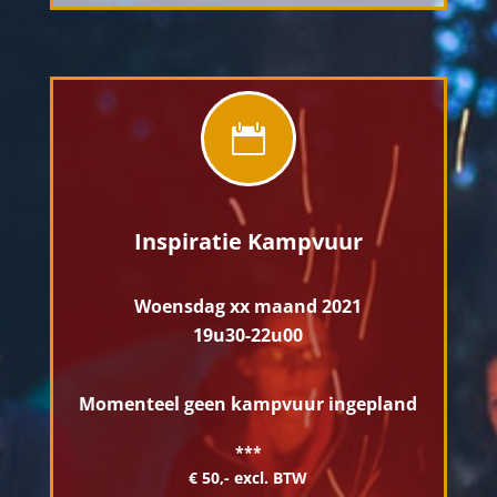

Inspiratie Kampvuur
Woensdag xx maand 2021
19u30-22u00
Momenteel geen kampvuur ingepland
***
€ 50,- excl. BTW